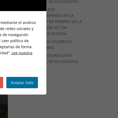
GENERAL DE ACCIONISTAS
GRACIAS POR
ACOMPAÑARNOS EN LA
ENTREGA DE PREMIOS DE LA
 mediante el análisis
FUNDACIÓN VÍCTOR
de redes sociales y
MARTÍNEZ SEGOVIA
os de navegación.
 Leer política de
OFICEMEN CELEBRA SU
ceptarlas de forma
CENTENARIO
cidad”.
Lee nuestra
CONVOCATORIA JUNTA
GENERAL DE ACCIONISTAS
Aceptar todo