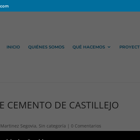
.com
INICIO
QUIÉNES SOMOS
QUÉ HACEMOS
PROYECT
 DE CEMENTO DE CASTILLEJO
 Martinez Segovia
,
Sin categoría
|
0 Comentarios